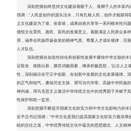
深刻把握始终坚持文化建设着眼于人、落脚于人的丰富内
强调：“人民是创作的源头活水，只有扎根人民，创作才能获得
义文化建设为了谁、依靠谁，成果由谁共享等一系列根本性问
领悟文化育民、惠民、富民的发展意义。着眼满足人民群众多
用，涵养全民族昂扬奋发的精神气质。尊重人才成长规律，完
人才队伍。
深刻把握在创造性转化和创新性发展中赓续中华文脉的丰
证取舍、推陈出新，摒弃消极因素，继承积极思想，‘以古人之
性，深刻揭示在守正中创新、在创新中发展的文化发展规律。
的正气和锐气，赓续历史文脉、谱写当代华章。高扬中华民族
神内涵，用马克思主义激活中华传统文化中的优秀因子并赋予
性保护和统一监管。
深刻把握不断提升国家文化软实力和中华文化影响力的丰
近平总书记强调：“中华文化是我们提高国家文化软实力最深厚
睦的交往之道，中华优秀传统文化中蕴含的思想观念、人文精